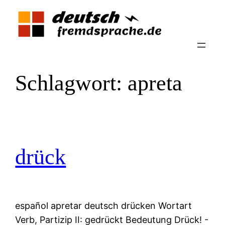
Zum
Inhalt
springen
Schlagwort:
apreta
drück
español apretar deutsch drücken Wortart
Verb, Partizip II: gedrückt Bedeutung Drück! -