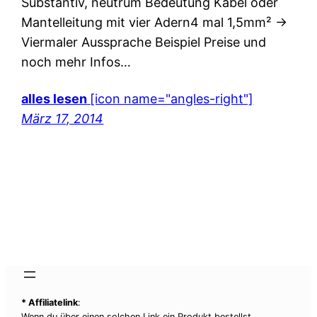
Substantiv, neutrum Bedeutung Kabel oder
Mantelleitung mit vier Adern4 mal 1,5mm² ->
Viermaler Aussprache Beispiel Preise und
noch mehr Infos…
alles lesen
[icon name="angles-right"]
März 17, 2014
* Affiliatelink
:
Wenn du über einen solchen Link ein Produkt bestellst,