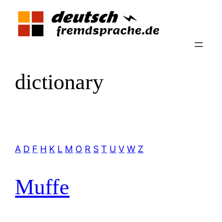
Zum
Inhalt
springen
dictionary
A
D
F
H
K
L
M
O
R
S
T
U
V
W
Z
Muffe