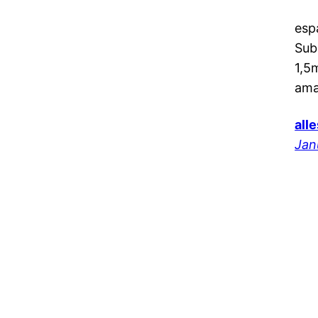
esp
Sub
1,5
ama
all
Jan