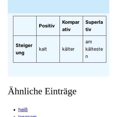
Kompar
Superla
Positiv
ativ
tiv
am
Steiger
kalt
kälter
kälteste
ung
n
Ähnliche Einträge
heiß
langsam