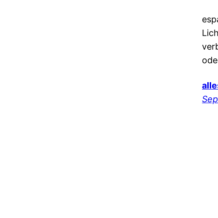
esp
Lic
ver
ode
all
Sep